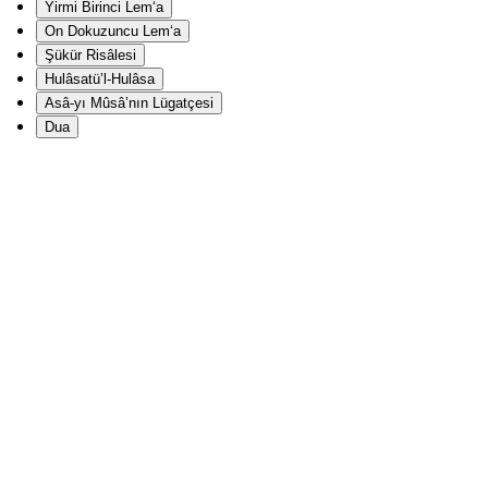
Yirmi Birinci Lem‘a
On Dokuzuncu Lem‘a
Şükür Risâlesi
Hulâsatü’l-Hulâsa
Asâ-yı Mûsâ’nın Lügatçesi
Dua