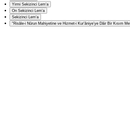
Yirmi Sekizinci Lem‘a
On Sekizinci Lem‘a
Sekizinci Lem‘a
"Risâle-i Nûrun Mahiyetine ve Hizmet-i Kur’âniye’ye Dâir Bir Kısım Mekt