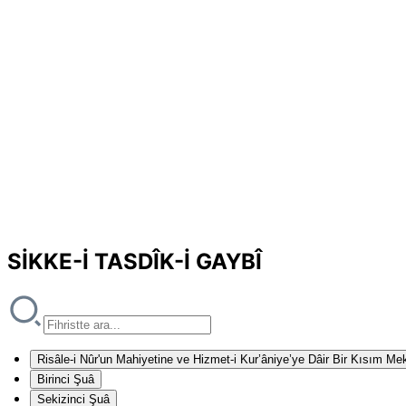
SİKKE-İ TASDÎK-İ GAYBÎ
Risâle-i Nûr'un Mahiyetine ve Hizmet-i Kur’âniye’ye Dâir Bir Kısım Mek
Birinci Şuâ
Sekizinci Şuâ