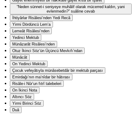
Gāyet ehemmiyetli bir hakîkate gāyet kısa bir işaret
“Neden sünnet-i seniyeye muhâlif olarak mücerred kaldın, yani
evlenmedin?” suâline cevab
İhtiyârlar Risâlesi’nden Yedi Recâ
Yirmi Dördüncü Lem‘a
Lemeât Risâlesi’nden
Yedinci Mektub
Münâzarât Risâlesi’nden
Otuz İkinci Söz’ün Üçüncü Mevkıfı’ndan
Münâcât
On Yedinci Mektub
Çocuk vefeyâtıyla münâsebetdâr bir mektub parçası
Emirdağı’nın ma‘nîdar bir hâtırası
Risâle-i Nûr’un fıtrî talebeleri
On İkinci Nota
Altıncı Söz
Yirmi Birinci Söz
Duâ