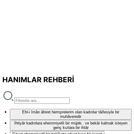
HANIMLAR REHBERİ
Ehl-i îmân âhiret hemşirelerim olan kadınlar tâifesiyle bir
muhâveredir
İhtiyâr kadınlara ehemmiyetli bir müjde.. ve bekâr kalmak isteyen
genç kızlara bir ihtâr