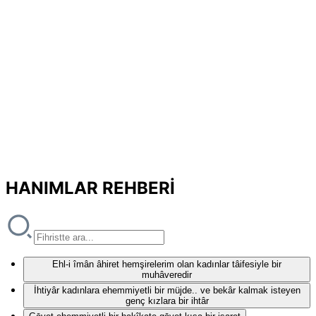
HANIMLAR REHBERİ
Ehl-i îmân âhiret hemşirelerim olan kadınlar tâifesiyle bir
muhâveredir
İhtiyâr kadınlara ehemmiyetli bir müjde.. ve bekâr kalmak isteyen
genç kızlara bir ihtâr