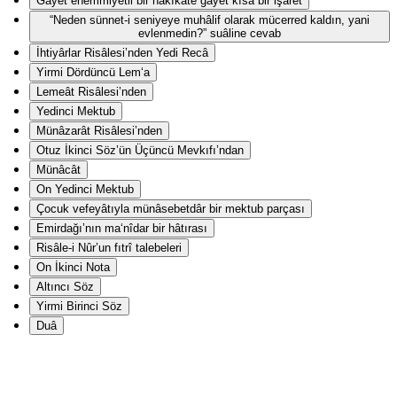
Gāyet ehemmiyetli bir hakîkate gāyet kısa bir işaret
“Neden sünnet-i seniyeye muhâlif olarak mücerred kaldın, yani
evlenmedin?” suâline cevab
İhtiyârlar Risâlesi’nden Yedi Recâ
Yirmi Dördüncü Lem‘a
Lemeât Risâlesi’nden
Yedinci Mektub
Münâzarât Risâlesi’nden
Otuz İkinci Söz’ün Üçüncü Mevkıfı’ndan
Münâcât
On Yedinci Mektub
Çocuk vefeyâtıyla münâsebetdâr bir mektub parçası
Emirdağı’nın ma‘nîdar bir hâtırası
Risâle-i Nûr’un fıtrî talebeleri
On İkinci Nota
Altıncı Söz
Yirmi Birinci Söz
Duâ