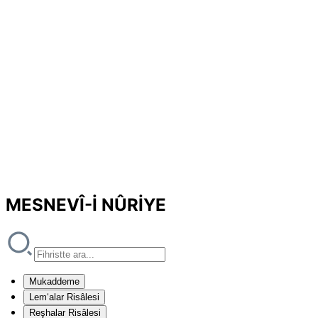
MESNEVÎ-İ NÛRİYE
Mukaddeme
Lem‘alar Risâlesi
Reşhalar Risâlesi