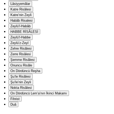
Lâsiyyemâlar
Katre Risâlesi
Katre’nin Zeyli
Habâb Risalesi
Zeylü’l-Habâb
HABBE RİSÂLESİ
Zeylü’l-Habbe
Zeylü’z-Zeyl
Zehre Risâlesi
Zerre Risâlesi
Şemme Risâlesi
Onuncu Risâle
On Dördüncü Reşha
Şu‘le Risâlesi
Şu‘le’nin Zeyli
Nokta Risâlesi
On Dördüncü Lem‘a’nın İkinci Makamı
Fihrist
Duâ