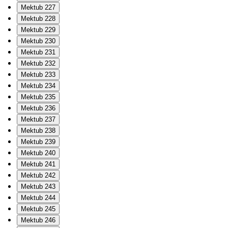
Mektub 227
Mektub 228
Mektub 229
Mektub 230
Mektub 231
Mektub 232
Mektub 233
Mektub 234
Mektub 235
Mektub 236
Mektub 237
Mektub 238
Mektub 239
Mektub 240
Mektub 241
Mektub 242
Mektub 243
Mektub 244
Mektub 245
Mektub 246