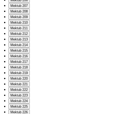
Mektub 206
Mektub 207
Mektub 208
Mektub 209
Mektub 210
Mektub 211
Mektub 212
Mektub 213
Mektub 214
Mektub 215
Mektub 216
Mektub 217
Mektub 218
Mektub 219
Mektub 220
Mektub 221
Mektub 222
Mektub 223
Mektub 224
Mektub 225
Mektub 226