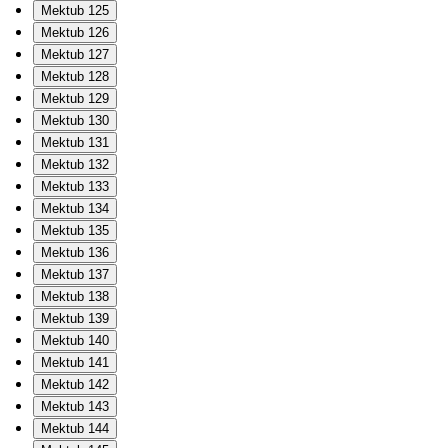
Mektub 125
Mektub 126
Mektub 127
Mektub 128
Mektub 129
Mektub 130
Mektub 131
Mektub 132
Mektub 133
Mektub 134
Mektub 135
Mektub 136
Mektub 137
Mektub 138
Mektub 139
Mektub 140
Mektub 141
Mektub 142
Mektub 143
Mektub 144