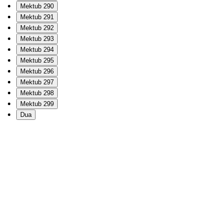
Mektub 290
Mektub 291
Mektub 292
Mektub 293
Mektub 294
Mektub 295
Mektub 296
Mektub 297
Mektub 298
Mektub 299
Dua